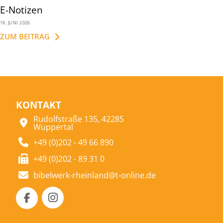
E-Notizen
18. JUNI 2026
ZUM BEITRAG
KONTAKT
Rudolfstraße 135, 42285
Wuppertal
+49 (0)202 - 49 66 890
+49 (0)202 - 89 31 0
bibelwerk-rheinland@t-online.de